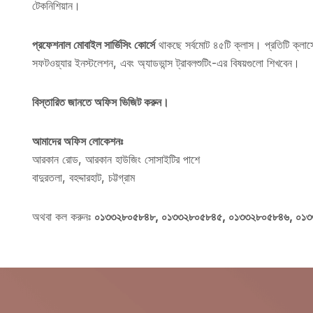
টেকনিশিয়ান।
প্রফেশনাল মোবাইল সার্ভিসিং কোর্সে
থাকছে সর্বমোট ৪৫টি ক্লাস। প্রতিটি ক্লাসে 
সফটওয়্যার ইনস্টলেশন, এবং অ্যাডভান্স ট্রাবলশুটিং-এর বিষয়গুলো শিখবেন।
বিস্তারিত জানতে অফিস ভিজিট করুন।
আমাদের অফিস লোকেশনঃ
আরকান রোড, আরকান হাউজিং সোসাইটির পাশে
বাদুরতলা, বহদ্দারহাট, চট্টগ্রাম
অথবা কল করুনঃ
০১৩৩২৮০৫৮৪৮,
০১৩৩২৮০৫৮৪৫, ০১৩৩২৮০৫৮৪৬, ০১