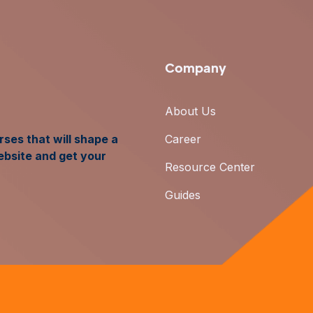
Company
About Us
ses that will shape a
Career
ebsite and get your
Resource Center
Guides